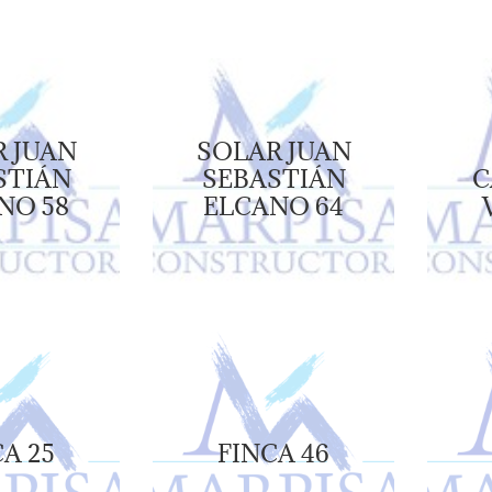
 JUAN
SOLAR JUAN
STIÁN
SEBASTIÁN
C
NO 58
ELCANO 64
A 25
FINCA 46