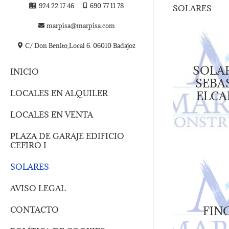
924 22 17 46
690 77 11 78
SOLARES
marpisa@marpisa.com
C/ Don Benito,Local 6. 06010 Badajoz
SOLAR
INICIO
SEBA
LOCALES EN ALQUILER
ELCA
LOCALES EN VENTA
PLAZA DE GARAJE EDIFICIO
CEFIRO I
SOLARES
AVISO LEGAL
FINC
CONTACTO